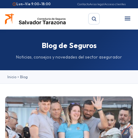
Lun–Vie 9:00–18:00
Contacto
Aviso legal
Acceso clientes
Blog de Seguros
Buscar
Noticias, consejos y novedades del sector asegurador
Búsquedas frecuentes:
Seguro de coche
Seguro de hogar
Inicio
Blog
Seguro de salud
Pirotecnia
Feriantes
Fallas