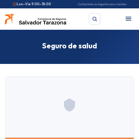
Lun–Vie 9:00–18:00
Contacto
Aviso legal
Acceso clientes
Seguro de salud
Buscar
Búsquedas frecuentes:
Seguro de coche
Seguro de hogar
Seguro de salud
Pirotecnia
Feriantes
Fallas