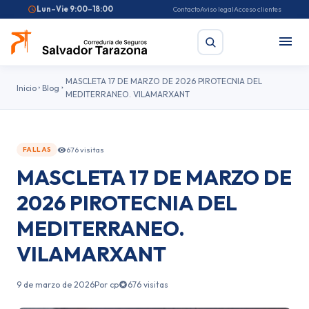
Lun–Vie 9:00–18:00
Contacto
Aviso legal
Acceso clientes
MASCLETA 17 DE MARZO DE 2026 PIROTECNIA DEL
Inicio
Blog
MEDITERRANEO. VILAMARXANT
Buscar
676 visitas
FALLAS
Búsquedas frecuentes:
Seguro de coche
Seguro de hogar
MASCLETA 17 DE MARZO DE
Seguro de salud
Pirotecnia
Feriantes
Fallas
2026 PIROTECNIA DEL
MEDITERRANEO.
VILAMARXANT
9 de marzo de 2026
Por cp
676 visitas