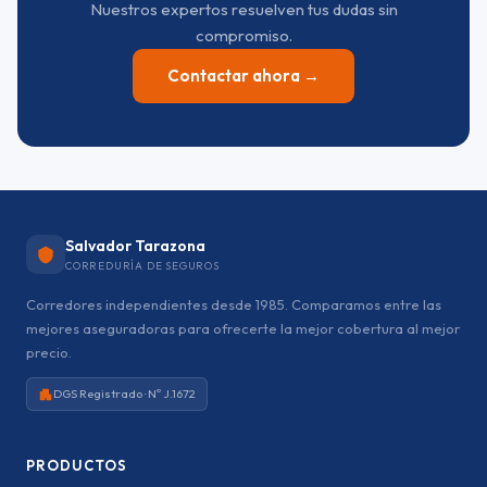
Nuestros expertos resuelven tus dudas sin
compromiso.
Contactar ahora →
Salvador Tarazona
CORREDURÍA DE SEGUROS
Corredores independientes desde 1985. Comparamos entre las
mejores aseguradoras para ofrecerte la mejor cobertura al mejor
precio.
DGS Registrado · Nº J.1672
PRODUCTOS