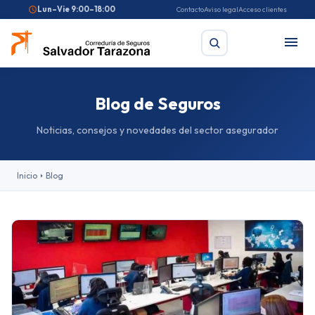
Lun–Vie 9:00–18:00
Contacto
Aviso legal
Acceso clientes
Blog de Seguros
Buscar
Noticias, consejos y novedades del sector asegurador
Búsquedas frecuentes:
Seguro de coche
Seguro de hogar
Inicio
Blog
Seguro de salud
Pirotecnia
Feriantes
Fallas