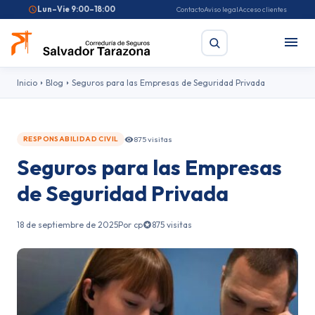
Lun–Vie 9:00–18:00
Contacto
Aviso legal
Acceso clientes
Inicio
Blog
Seguros para las Empresas de Seguridad Privada
Buscar
875 visitas
RESPONSABILIDAD CIVIL
Seguros para las Empresas
Búsquedas frecuentes:
Seguro de coche
Seguro de hogar
Seguro de salud
Pirotecnia
Feriantes
Fallas
de Seguridad Privada
18 de septiembre de 2025
Por cp
875 visitas