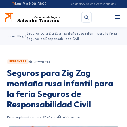
Lun–Vie 9:00–18:00
Contacto
Aviso legal
Acceso clientes
Seguros para Zig Zag montaña rusa infantil para la feria
Inicio
Blog
Seguros de Responsabilidad Civil
Buscar
1,499 visitas
FERIANTES
Búsquedas frecuentes:
Seguro de coche
Seguro de hogar
Seguros para Zig Zag
Seguro de salud
Pirotecnia
Feriantes
Fallas
montaña rusa infantil para
la feria Seguros de
Responsabilidad Civil
15 de septiembre de 2025
Por cp
1,499 visitas