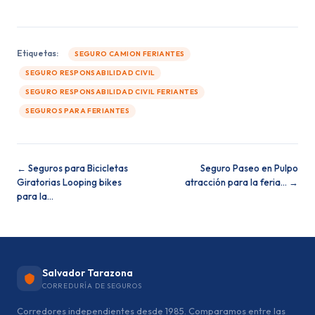
Etiquetas:
SEGURO CAMION FERIANTES
SEGURO RESPONSABILIDAD CIVIL
SEGURO RESPONSABILIDAD CIVIL FERIANTES
SEGUROS PARA FERIANTES
← Seguros para Bicicletas
Seguro Paseo en Pulpo
Giratorias Looping bikes
atracción para la feria… →
para la…
Salvador Tarazona
CORREDURÍA DE SEGUROS
Corredores independientes desde 1985. Comparamos entre las