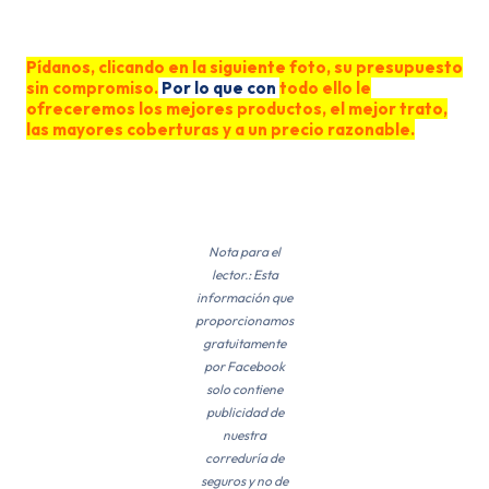
Se
Pídanos, clicando en la siguiente foto, su presupuesto
sin compromiso.
Por lo que con
todo ello le
ofreceremos los mejores productos, el mejor trato,
las mayores coberturas y a un precio razonable.
Nota para el
lector.: Esta
información que
proporcionamos
gratuitamente
por Facebook
solo contiene
publicidad de
nuestra
correduría de
seguros y no de