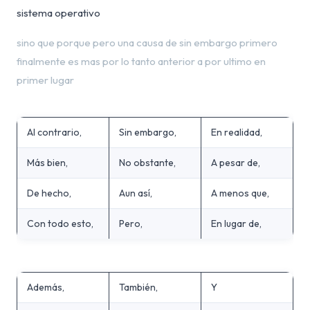
sistema operativo
sino que porque pero una causa de sin embargo primero
finalmente es mas por lo tanto anterior a por ultimo en
primer lugar
Al contrario,
Sin embargo,
En realidad,
Más bien,
No obstante,
A pesar de,
De hecho,
Aun así,
A menos que,
Con todo esto,
Pero,
En lugar de,
Además,
También,
Y