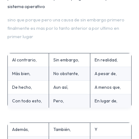
sistema operativo
sino que porque pero una causa de sin embargo primero
finalmente es mas por lo tanto anterior a por ultimo en
primer lugar
Al contrario,
Sin embargo,
En realidad,
Más bien,
No obstante,
A pesar de,
De hecho,
Aun así,
A menos que,
Con todo esto,
Pero,
En lugar de,
Además,
También,
Y