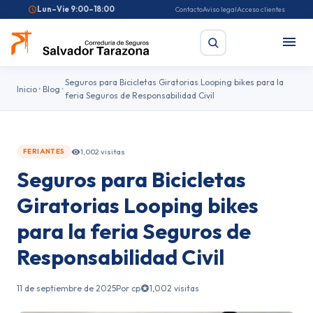
Lun–Vie 9:00–18:00
Contacto
Aviso legal
Acceso clientes
Seguros para Bicicletas Giratorias Looping bikes para la
Inicio
Blog
feria Seguros de Responsabilidad Civil
Buscar
1,002 visitas
FERIANTES
Búsquedas frecuentes:
Seguro de coche
Seguro de hogar
Seguros para Bicicletas
Seguro de salud
Pirotecnia
Feriantes
Fallas
Giratorias Looping bikes
para la feria Seguros de
Responsabilidad Civil
11 de septiembre de 2025
Por cp
1,002 visitas