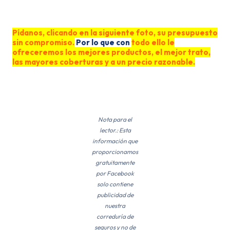
Se
Pídanos, clicando en la siguiente foto, su presupuesto
sin compromiso.
Por lo que con
todo ello le
ofreceremos los mejores productos, el mejor trato,
las mayores coberturas y a un precio razonable.
Nota para el
lector.: Esta
información que
proporcionamos
gratuitamente
por Facebook
solo contiene
publicidad de
nuestra
correduría de
seguros y no de