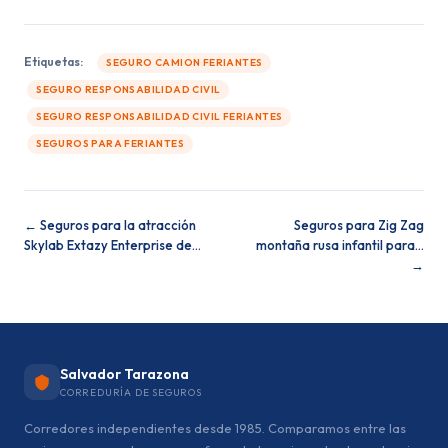
Etiquetas:
SEGURO CAMION FERIANTES
SEGURO RESPONSABILIDAD CIVIL
SEGURO RESPONSABILIDAD CIVIL FERIANTES
SEGUROS PARA FERIANTES
← Seguros para la atracción
Seguros para Zig Zag
Skylab Extazy Enterprise de…
montaña rusa infantil para…
→
Salvador Tarazona
CORREDURÍA DE SEGUROS
Corredores independientes desde 1985. Comparamos entre las