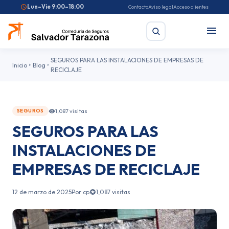
Lun–Vie 9:00–18:00
Contacto
Aviso legal
Acceso clientes
SEGUROS PARA LAS INSTALACIONES DE EMPRESAS DE
Inicio
Blog
RECICLAJE
Busc
1,087 visitas
SEGUROS
Búsquedas frecuentes:
Seguro de coche
Seguro de hogar
Seguro d
SEGUROS PARA LAS
Pirotecnia
Feriantes
Fallas
INSTALACIONES DE
EMPRESAS DE RECICLAJE
12 de marzo de 2025
Por cp
1,087 visitas