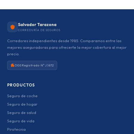
Salvador Tarazona
CORREDURÍA DE SEGUROS
Corredores independientes desde 1985. Comparamos entre las
mejores aseguradoras para ofrecerte la mejor cobertura al mejor
precio.
DGS Registrado · Nº J.1672
PRODUCTOS
Seguro de coche
Seguro de hogar
Seguro de salud
Seguro de vida
Pirotecnia