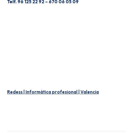
Telf. 96 125 22 92 – 670 06 05 09
SEGUROS PARA EMPRESAS DE RECICLAJE DE VIDRIO Y
CRISTALES
SEGUROS EMPRESAS RECICLAJE VIDRIO Y CIRSTALES
O
SEGUROS EMPRESAS RECICLAJE VIDRIO Y CIRSTALES
SEGUROS PARA EMPRESAS DE RECICLAJE TRATAMIENTOS
RESIDUOS PLÁSTICO Y PINTURA
Redess | Informática profesional | Valencia
SEGURO PARA EMPRESAS DE RECICLAJE TRATAMIENTOS
RESIDUOS PLÁSTICO PINTURA CHATARRERÍAS