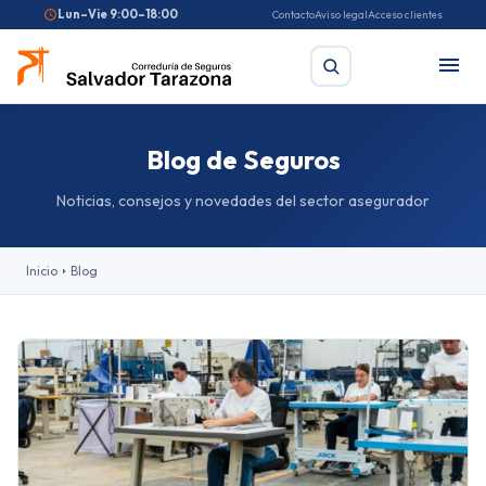
Lun–Vie 9:00–18:00
Contacto
Aviso legal
Acceso clientes
Blog de Seguros
Buscar
Noticias, consejos y novedades del sector asegurador
Búsquedas frecuentes:
Seguro de coche
Seguro de hogar
Inicio
Blog
Seguro de salud
Pirotecnia
Feriantes
Fallas