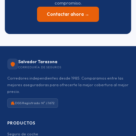
compromiso.
Contactar ahora →
Salvador Tarazona
CORREDURÍA DE SEGUROS
Corredores independientes desde 1985. Comparamos entre las
mejores aseguradoras para ofrecerte la mejor cobertura al mejor
precio.
DGS Registrado · Nº J.1672
PRODUCTOS
Seguro de coche