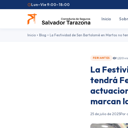
Lun–Vie 9:00–18:00
Inicio
Sobr
Inicio
Blog
La Festividad de San Bartolomé en Martos no tend
1,220 vi
FERIANTES
La Festi
Búsquedas frecuentes:
Seguro de coche
Seguro de hogar
Seguro d
tendrá Fe
Feriantes
Fallas
actuacion
marcan la
25 de julio de 2025
Por 