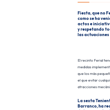
Fiesta, que no F
como se ha veni
actos e iniciat
y respetando to
las actuaciones 
El recinto Ferial te
medidas implementad
que los más pequeño
el que evitar cualq
atracciones mecáni
La sexta Tenien
Barranco, ha r