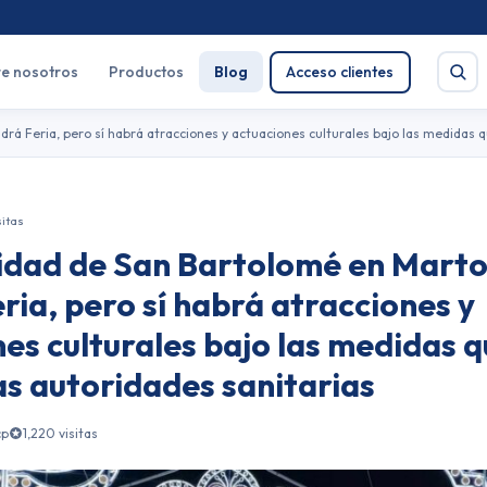
e nosotros
Productos
Blog
Acceso clientes
rá Feria, pero sí habrá atracciones y actuaciones culturales bajo las medidas 
sitas
Buscar
vidad de San Bartolomé en Marto
e salud
Pirotecnia
ria, pero sí habrá atracciones y
es culturales bajo las medidas 
s autoridades sanitarias
cp
1,220 visitas