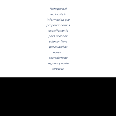
Nota para el
lector.: Esta
información que
proporcionamos
gratuitamente
por Facebook
solo contiene
publicidad de
nuestra
correduría de
seguros y no de
terceros.