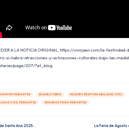
ER A LA NOTICIA ORIGINAL. https://vivirjaen.com/la-festividad
ro-si-habra-atracciones-y-actuaciones-culturales-bajo-las-med
nitarias/page/207/?et_blog
CAMION FERIANTES
SEGURO FERIA
SEGURO RESPONSABILIDAD CIVIL
IDAD CIVIL FERIANTES
SEGUROS PARA FERIANTES
 de Santa Ana 2025…
La Feria de Agosto