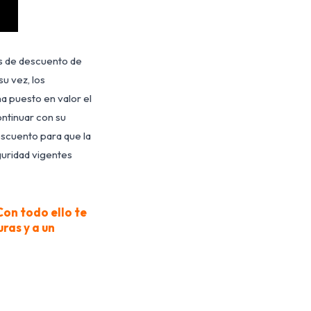
es de descuento de
u vez, los
ha puesto en valor el
ontinuar con su
escuento para que la
guridad vigentes
Con todo ello te
ras y a un