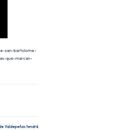
-de-san-bartolome-
idas-que-marcan-
 de Valdepeñas tendrá