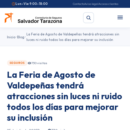
Lun–Vie 9:00–18:00
Contacto
Aviso legal
Acceso clientes
La Feria de Agosto de Valdepeñas tendrá atracciones sin
Inicio
Blog
luces ni ruido todos los días para mejorar su inclusión
Buscar
730 visitas
SEGUROS
Búsquedas frecuentes:
Seguro de coche
Seguro de hogar
La Feria de Agosto de
Seguro de salud
Pirotecnia
Feriantes
Fallas
Valdepeñas tendrá
atracciones sin luces ni ruido
todos los días para mejorar
su inclusión