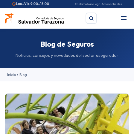
Lun–Vie 9:00–18:00
Contacto
Aviso legal
Acceso clientes
Blog de Seguros
Buscar
Noticias, consejos y novedades del sector asegurador
Búsquedas frecuentes:
Seguro de coche
Seguro de hogar
Inicio
Blog
Seguro de salud
Pirotecnia
Feriantes
Fallas