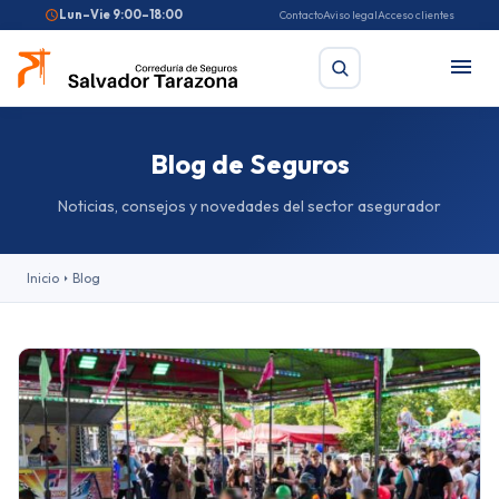
Lun–Vie 9:00–18:00
Contacto
Aviso legal
Acceso clientes
Blog de Seguros
Buscar
Noticias, consejos y novedades del sector asegurador
Búsquedas frecuentes:
Seguro de coche
Seguro de hogar
Inicio
Blog
Seguro de salud
Pirotecnia
Feriantes
Fallas