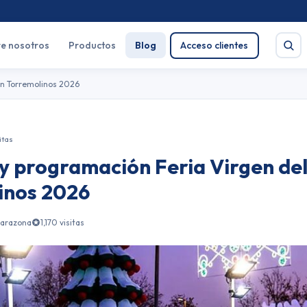
e nosotros
Productos
Blog
Acceso clientes
en Torremolinos 2026
sitas
Buscar
 y programación Feria Virgen d
e salud
Pirotecnia
inos 2026
tarazona
1,170 visitas