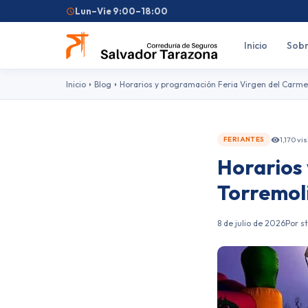
Lun–Vie 9:00–18:00
Inicio
Sobr
Inicio
Blog
Horarios y programación Feria Virgen del Carm
1,170 vi
FERIANTES
Horarios
Búsquedas frecuentes:
Seguro de coche
Seguro de hogar
Seguro d
Torremol
Feriantes
Fallas
8 de julio de 2026
Por s