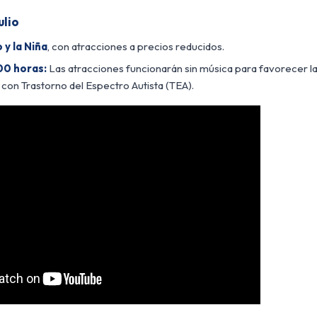
ulio
 y la Niña
, con atracciones a precios reducidos.
00 horas:
Las atracciones funcionarán sin música para favorecer la
s con Trastorno del Espectro Autista (TEA).