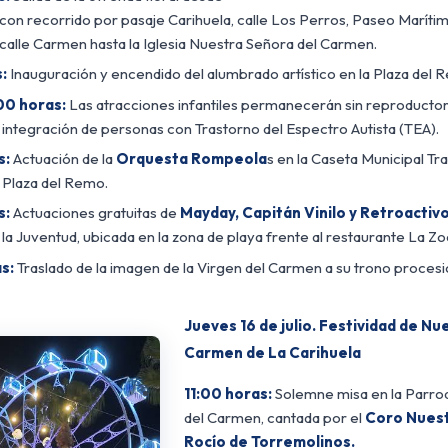
a con recorrido por pasaje Carihuela, calle Los Perros, Paseo Maríti
y calle Carmen hasta la Iglesia Nuestra Señora del Carmen.
:
Inauguración y encendido del alumbrado artístico en la Plaza del 
00 horas:
Las atracciones infantiles permanecerán sin reproducto
 integración de personas con Trastorno del Espectro Autista (TEA).
s:
Actuación de la
Orquesta Rompeola
s en la Caseta Municipal Tra
a Plaza del Remo.
s:
Actuaciones gratuitas de
Mayday, Capitán Vinilo y Retroactiv
 la Juventud, ubicada en la zona de playa frente al restaurante La Zo
s:
Traslado de la imagen de la Virgen del Carmen a su trono procesi
Jueves 16 de julio. Festividad de Nu
Carmen de La Carihuela
11:00 horas:
Solemne misa en la Parro
del Carmen, cantada por el
Coro Nuest
Rocío de Torremolinos.