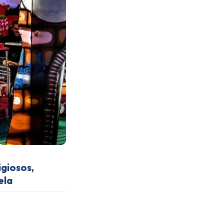
igiosos,
ela