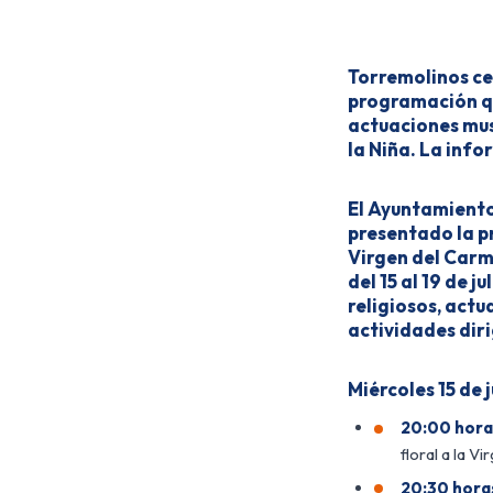
Torremolinos cel
programación qu
actuaciones musi
la Niña. La inf
El Ayuntamiento
presentado la p
Virgen del Carm
del 15 al 19 de j
religiosos, actu
actividades diri
Miércoles 15 de j
20:00 hora
floral a la V
20:30 hora