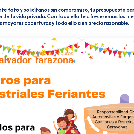
iente foto y solicítanos sin compromiso, tu presupuesto pa
én de tu vida privada. Con todo ello te ofreceremos los m
as mayores coberturas y todo ello a un precio razonable.