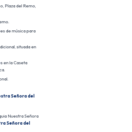
mo, Plaza del Remo,
Remo.
res de música para
dicional, situada en
o
s en la Caseta
ca.
onal.
estra Señora del
quia Nuestra Señora
ra Señora del