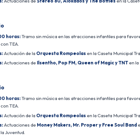
s:
Actuaciones de
Stereo 80, Alokados y The Bottles
en la Caset
io
00 horas:
Tramo sin música en las atracciones infantiles para favor
 con TEA.
s:
Actuación de la
Orquesta Rompeolas
en la Caseta Municipal Tra
s:
Actuaciones de
Ilsentho, Pop FM, Queen of Magic y TNT
en la
io
00 horas:
Tramo sin música en las atracciones infantiles para favor
 con TEA.
s:
Actuación de la
Orquesta Rompeolas
en la Caseta Municipal Tra
s:
Actuaciones de
Money Makers, Mr. Proper y Free Soul Band
e
 la Juventud.