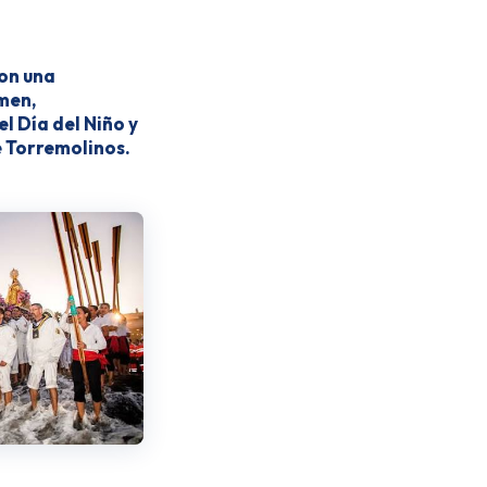
con una
men,
l Día del Niño y
e Torremolinos.