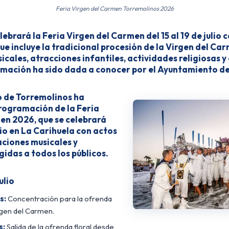
Feria Virgen del Carmen Torremolinos 2026
ebrará la Feria Virgen del Carmen del 15 al 19 de julio 
e incluye la tradicional procesión de la Virgen del Car
cales, atracciones infantiles, actividades religiosas y e
ormación ha sido dada a conocer por el Ayuntamiento d
 de Torremolinos ha
rogramación de la Feria
en 2026, que se celebrará
ulio en La Carihuela con actos
aciones musicales y
gidas a todos los públicos.
ulio
s:
Concentración para la ofrenda
irgen del Carmen.
s:
Salida de la ofrenda floral desde