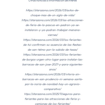
Otras noticias o información de interés
https://starazona.com/2026/03/autos-de-
choque-mas-de-un-siglo-de-vida/
https://starazona.com/2026/03/las-atracciones-
de-feria-de-la-pascua-en-padron-ya-se-
instalaron-y-ya-podran-trabajar-manana-
viernes/
https://starazona.com/2026/03/los-feriantes-
de-tui-confirman-su-ausencia-de-las-fiestas-
de-san-telmo-por-la-subida-de-tasas/
https://starazona.com/2026/03/los-feriantes-
de-burgos-urgen-otro-lugar-para-instalar-las-
barracas-de-san-jose-2027-y-para-siguientes-
anos/
https://starazona.com/2026/03/vitoria-sin-
barracas-en-san-prudencio-ni-semana-santa-
por-la-noria-de-navidad-hay-un-agravio-
comparativo/
htps://starazona.com/2025/11/seguros-para-
feriantes-para-las-atracciones-de-feria-y-
camiones-de-los-feriantes/