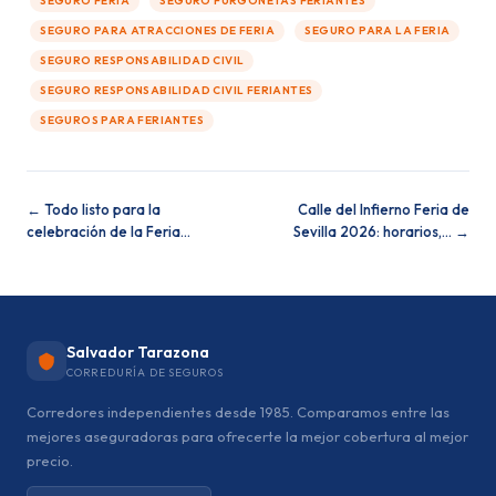
SEGURO FERIA
SEGURO FURGONETAS FERIANTES
SEGURO PARA ATRACCIONES DE FERIA
SEGURO PARA LA FERIA
SEGURO RESPONSABILIDAD CIVIL
SEGURO RESPONSABILIDAD CIVIL FERIANTES
SEGUROS PARA FERIANTES
← Todo listo para la
Calle del Infierno Feria de
celebración de la Feria…
Sevilla 2026: horarios,… →
Salvador Tarazona
CORREDURÍA DE SEGUROS
Corredores independientes desde 1985. Comparamos entre las
mejores aseguradoras para ofrecerte la mejor cobertura al mejor
precio.