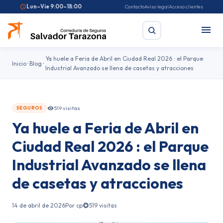
Lun–Vie 9:00–18:00
Contacto
Aviso legal
Acceso clientes
Ya huele a Feria de Abril en Ciudad Real 2026 : el Parque
Inicio
Blog
Industrial Avanzado se llena de casetas y atracciones
Buscar
519 visitas
SEGUROS
Búsquedas frecuentes:
Seguro de coche
Seguro de hogar
Ya huele a Feria de Abril en
Seguro de salud
Pirotecnia
Feriantes
Fallas
Ciudad Real 2026 : el Parque
Industrial Avanzado se llena
de casetas y atracciones
14 de abril de 2026
Por cp
519 visitas