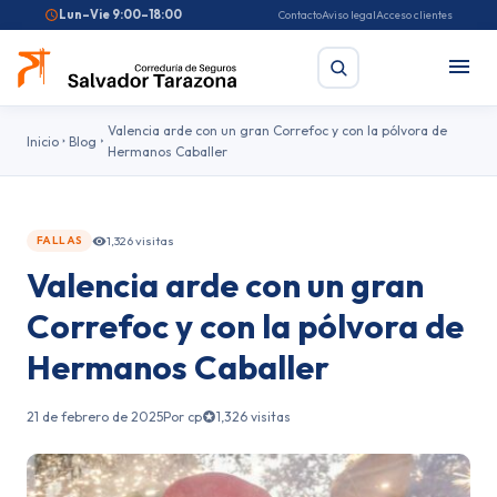
Lun–Vie 9:00–18:00
Contacto
Aviso legal
Acceso clientes
Valencia arde con un gran Correfoc y con la pólvora de
Inicio
Blog
Hermanos Caballer
Buscar
1,326 visitas
FALLAS
Búsquedas frecuentes:
Seguro de coche
Seguro de hogar
Valencia arde con un gran
Seguro de salud
Pirotecnia
Feriantes
Fallas
Correfoc y con la pólvora de
Hermanos Caballer
21 de febrero de 2025
Por cp
1,326 visitas