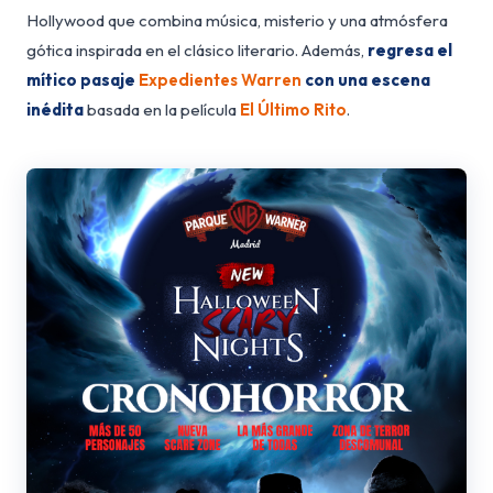
Hollywood que combina música, misterio y una atmósfera
gótica inspirada en el clásico literario. Además,
regresa el
mítico pasaje
Expedientes Warren
con una escena
inédita
basada en la película
El Último Rito
.