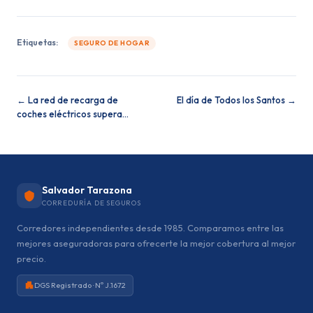
Etiquetas:
SEGURO DE HOGAR
← La red de recarga de
El día de Todos los Santos →
coches eléctricos supera…
Salvador Tarazona
CORREDURÍA DE SEGUROS
Corredores independientes desde 1985. Comparamos entre las
mejores aseguradoras para ofrecerte la mejor cobertura al mejor
precio.
DGS Registrado · Nº J.1672