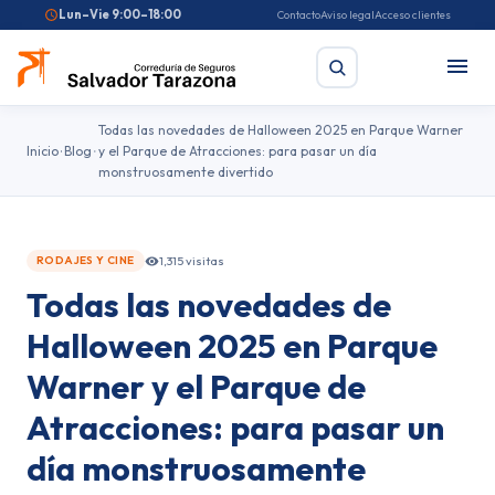
Lun–Vie 9:00–18:00
Contacto
Aviso legal
Acceso clientes
Todas las novedades de Halloween 2025 en Parque Warner
Inicio
Blog
y el Parque de Atracciones: para pasar un día
monstruosamente divertido
Buscar
Búsquedas frecuentes:
Seguro de coche
Seguro de hogar
1,315 visitas
RODAJES Y CINE
Seguro de salud
Pirotecnia
Feriantes
Fallas
Todas las novedades de
Halloween 2025 en Parque
Warner y el Parque de
Atracciones: para pasar un
día monstruosamente