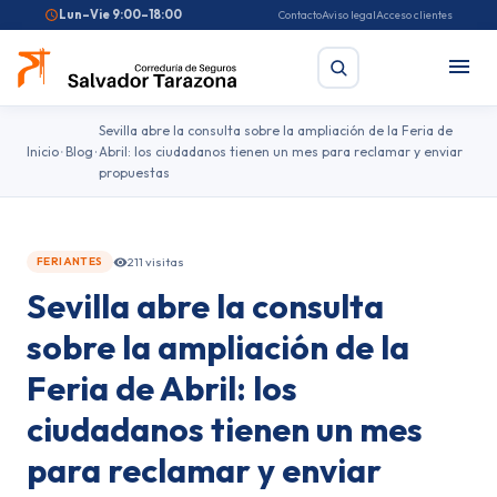
Lun–Vie 9:00–18:00
Contacto
Aviso legal
Acceso clientes
Sevilla abre la consulta sobre la ampliación de la Feria de
Inicio
Blog
Abril: los ciudadanos tienen un mes para reclamar y enviar
propuestas
Buscar
Búsquedas frecuentes:
Seguro de coche
Seguro de hogar
211 visitas
FERIANTES
Seguro de salud
Pirotecnia
Feriantes
Fallas
Sevilla abre la consulta
sobre la ampliación de la
Feria de Abril: los
ciudadanos tienen un mes
para reclamar y enviar