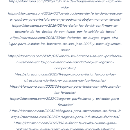
https://starazona.com/2026/03/autos-de-choque-mas-de-un-siglo-de-
vida/
https://starazona.com/2026/03/las-atracciones-de-feria-de-la-pascua-
en-padron-ya-se-instalaron-y-ya-podran-trabajar-manana-viernes/
https://starazona.com/2026/03/los-feriantes-de-tui-confirman-su-
ausencia-de-las-fiestas-de-san-telmo-por-la-subida-de-tasas/
https://starazona.com/2026/03/los-feriantes-de-burgos-urgen-otro-
lugar-para-instalar-las-barracas-de-san-jose-2027-y-para-siguientes-
anos/
https://starazona.com/2026/03/vitoria-sin-barracas-en-san-prudencio-
ni-semana-santa-por-la-noria-de-navidad-hay-un-agravio-
comparativo/
htps://starazona.com/2025/11/seguros-para-feriantes-para-las-
atracciones-de-feria-y-camiones-de-los-feriantes/
https://starazona.com/2025/05/seguros-para-todos-los-vehiculos-de-
los-feriantes/
https://starazona.com/2022/11/seguros-particulares-y-privados-para-
feriantes/
https://starazona.com/2023/04/seguros-para-atracciones-de-feria-2/
https://starazona.com/2022/06/seguros-para-industriales-feriantes/
https://starazona.com/2025/10/un-feriante-revela-cuanto-gana-
realmente-en-un-dia-quiero-que-la-gente-valore-el-esfuerzo/