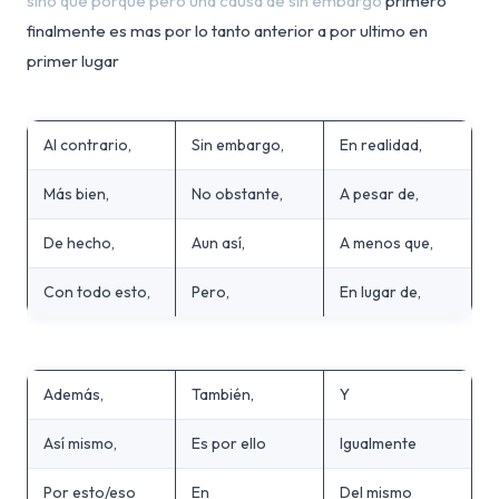
sino que porque pero una causa de sin embargo
primero
finalmente es mas por lo tanto anterior a por ultimo en
primer lugar
Al contrario,
Sin embargo,
En realidad,
Más bien,
No obstante,
A pesar de,
De hecho,
Aun así,
A menos que,
Con todo esto,
Pero,
En lugar de,
Además,
También,
Y
Así mismo,
Es por ello
Igualmente
Por esto/eso
En
Del mismo