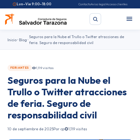
Lun–Vie 9:00–18:00
Contacto
Aviso legal
Acceso clientes
Seguros para la Nube el Trullo o Twitter atracciones de
Inicio
Blog
feria. Seguro de responsabilidad civil
Buscar
1,119 visitas
FERIANTES
Búsquedas frecuentes:
Seguro de coche
Seguro de hogar
Seguros para la Nube el
Seguro de salud
Pirotecnia
Feriantes
Fallas
Trullo o Twitter atracciones
de feria. Seguro de
responsabilidad civil
10 de septiembre de 2025
Por cp
1,119 visitas