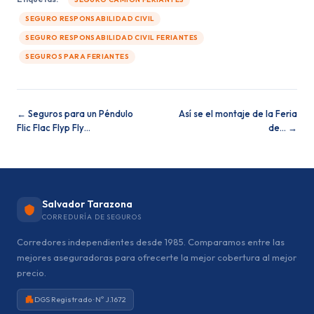
SEGURO RESPONSABILIDAD CIVIL
SEGURO RESPONSABILIDAD CIVIL FERIANTES
SEGUROS PARA FERIANTES
← Seguros para un Péndulo
Así se el montaje de la Feria
Flic Flac Flyp Fly…
de… →
Salvador Tarazona
CORREDURÍA DE SEGUROS
Corredores independientes desde 1985. Comparamos entre las
mejores aseguradoras para ofrecerte la mejor cobertura al mejor
precio.
DGS Registrado · Nº J.1672