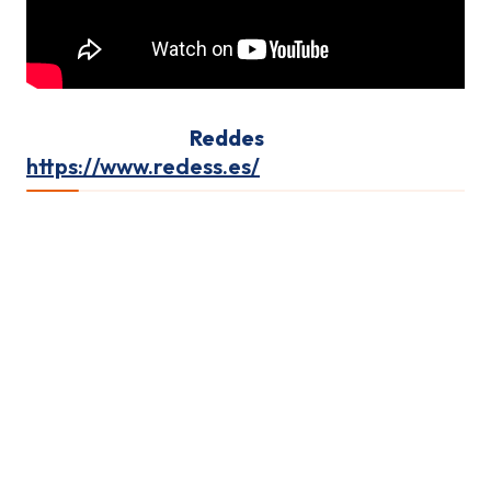
seguro de feria
Reddes
https://www.redess.es/
1
Seguros norias de feria; seguros carrusel de feria; seguro
rueda de caballitos de feria; seguro montaña rusa de feria;
seguros pistas de coches de choque para la feria; seguros
coches de choque feria; seguros barco pirata; seguros
barco vikingo; seguros toro mecánico feria; seguros sillas
voladoras feria;
2