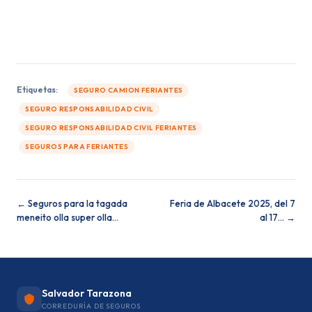
feria; seguros rápidos de feria; seguro ala delta montaña rus
de feria, seguros atracciones de feria
Etiquetas:
SEGURO CAMION FERIANTES
SEGURO RESPONSABILIDAD CIVIL
SEGURO RESPONSABILIDAD CIVIL FERIANTES
SEGUROS PARA FERIANTES
← Seguros para la tagada
Feria de Albacete 2025, del 7
meneito olla super olla…
al 17… →
Salvador Tarazona
CORREDURÍA DE SEGUROS