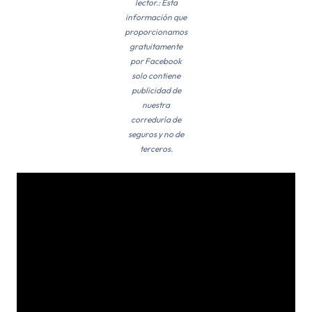
lector.: Esta
información que
proporcionamos
gratuitamente
por Facebook
solo contiene
publicidad de
nuestra
correduría de
seguros y no de
terceros.