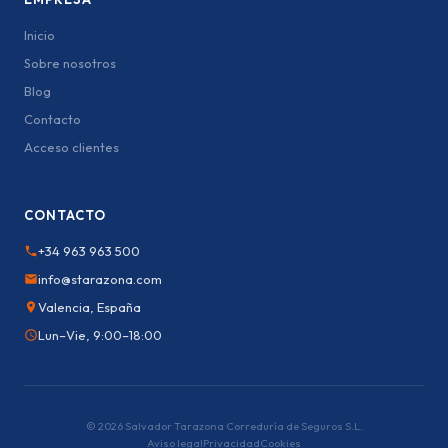
Inicio
Sobre nosotros
Blog
Contacto
Acceso clientes
CONTACTO
+34 963 963 500
info@starazona.com
Valencia, España
Lun–Vie, 9:00–18:00
© 2026 Salvador Tarazona Correduría de Seguros S.L.
Aviso legal
Privacidad
Cookies