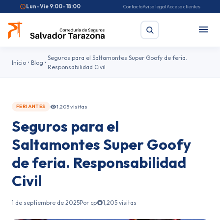
Lun–Vie 9:00–18:00
Contacto
Aviso legal
Acceso clientes
Seguros para el Saltamontes Super Goofy de feria.
Inicio
Blog
Responsabilidad Civil
Buscar
1,205 visitas
FERIANTES
Búsquedas frecuentes:
Seguro de coche
Seguro de hogar
Seguros para el
Seguro de salud
Pirotecnia
Feriantes
Fallas
Saltamontes Super Goofy
de feria. Responsabilidad
Civil
1 de septiembre de 2025
Por cp
1,205 visitas