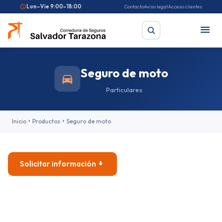
Lun–Vie 9:00–18:00
Contacto
Aviso legal
Acceso clientes
Seguro de moto
Buscar
Particulares
Búsquedas frecuentes:
Seguro de coche
Seguro de hogar
Inicio
Productos
Seguro de moto
Seguro de salud
Pirotecnia
Feriantes
Fallas
Solicitar información