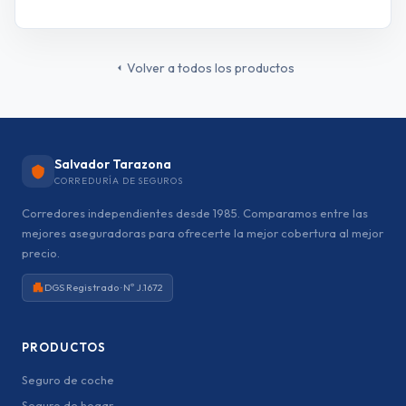
Volver a todos los productos
Salvador Tarazona
CORREDURÍA DE SEGUROS
Corredores independientes desde 1985. Comparamos entre las
mejores aseguradoras para ofrecerte la mejor cobertura al mejor
precio.
DGS Registrado · Nº J.1672
PRODUCTOS
Seguro de coche
Seguro de hogar