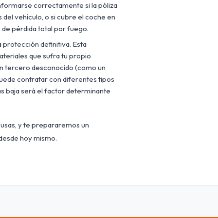
informarse correctamente si la póliza
del vehículo, o si cubre el coche en
o de pérdida total por fuego.
a protección definitiva. Esta
teriales que sufra tu propio
 un tercero desconocido (como un
uede contratar con diferentes tipos
más baja será el factor determinante
usas, y te prepararemos un
 desde hoy mismo.