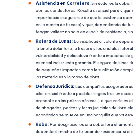
Asistencia en Carretera:
Sin duda, es la cobert
por los conductores. Resulta esencial para viajar s
importancia asegurarse de que la asistencia ope
en la puerta de tu casa) y que, dependiendo de tus 
tengan validez no solo en el país de residencia, s
Rotura de Lunas:
La visibilidad al volante depe
la luneta delantera, la trasera y los cristales late
vulnerabilidad y delicadeza frente a impactos de 
esencial incluir esta garantía. El seguro de lunas 
de pequeños impactos como la sustitución complet
los materiales y la mano de obra.
Defensa Jurídica:
Las compañías aseguradoras 
pilar crucial frente a posibles litigios tras un acci
presente en las pólizas básicas. Lo que varía es 
de abogados, peritos y tasas judiciales de libre el
económico se mueve en una horquilla que va desd
Robo:
Por desgracia, es una cobertura altamente
dependerá mucho de tu lugar de residencia, si el 