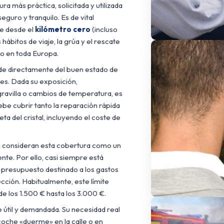
ura más práctica, solicitada y utilizada
eguro y tranquilo. Es de vital
re desde el
kilómetro cero
(incluso
hábitos de viaje, la grúa y el rescate
ino en toda Europa.
nde directamente del buen estado de
rales. Dada su exposición,
gravilla o cambios de temperatura, es
debe cubrir tanto la reparación rápida
a del cristal, incluyendo el coste de
consideran esta cobertura como un
dente. Por ello, casi siempre está
el presupuesto destinado a los gastos
ección. Habitualmente, este límite
e los 1.500 € hasta los 3.000 €.
 útil y demandada. Su necesidad real
coche «duerme» en la calle o en