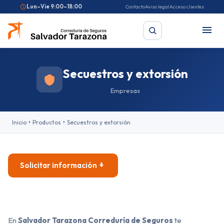
Lun–Vie 9:00–18:00
Contacto
Aviso legal
Acceso clientes
Secuestros y extorsión
Buscar
Empresas
Búsquedas frecuentes:
Seguro de coche
Seguro de hogar
Inicio
Productos
Secuestros y extorsión
Seguro de salud
Pirotecnia
Feriantes
Fallas
Solicitar información
En
Salvador Tarazona Correduría de Seguros
te