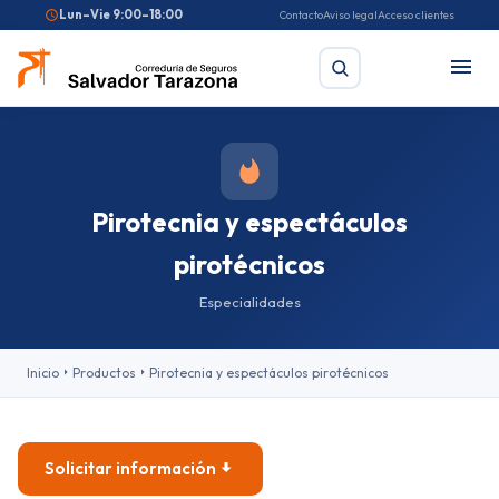
Lun–Vie 9:00–18:00
Contacto
Aviso legal
Acceso clientes
Buscar
Pirotecnia y espectáculos
pirotécnicos
Búsquedas frecuentes:
Seguro de coche
Seguro de hogar
Seguro de salud
Pirotecnia
Feriantes
Fallas
Especialidades
Inicio
Productos
Pirotecnia y espectáculos pirotécnicos
Solicitar información