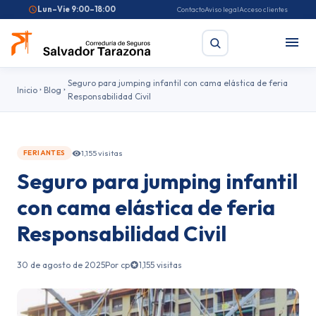
Lun–Vie 9:00–18:00
Contacto
Aviso legal
Acceso clientes
Seguro para jumping infantil con cama elástica de feria
Inicio
Blog
Responsabilidad Civil
Buscar
1,155 visitas
FERIANTES
Búsquedas frecuentes:
Seguro de coche
Seguro de hogar
Seguro para jumping infantil
Seguro de salud
Pirotecnia
Feriantes
Fallas
con cama elástica de feria
Responsabilidad Civil
30 de agosto de 2025
Por cp
1,155 visitas