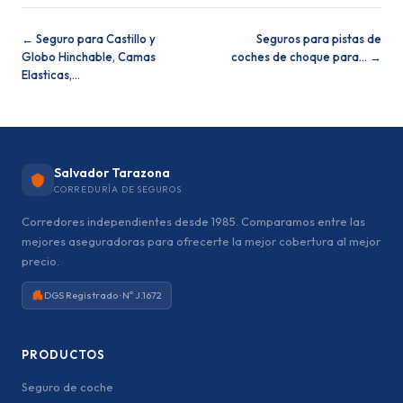
← Seguro para Castillo y
Seguros para pistas de
Globo Hinchable, Camas
coches de choque para… →
Elasticas,…
Salvador Tarazona
CORREDURÍA DE SEGUROS
Corredores independientes desde 1985. Comparamos entre las
mejores aseguradoras para ofrecerte la mejor cobertura al mejor
precio.
DGS Registrado · Nº J.1672
PRODUCTOS
Seguro de coche