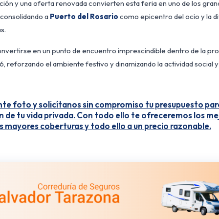
ión y una oferta renovada convierten esta feria en uno de los grand
, consolidando a
Puerto del Rosario
como epicentro del ocio y la d
s.
nvertirse en un punto de encuentro imprescindible dentro de la p
 reforzando el ambiente festivo y dinamizando la actividad social y t
iente foto y solicítanos sin compromiso tu presupuesto par
én de tu vida privada. Con todo ello te ofreceremos los m
as mayores coberturas y todo ello a un precio razonable.