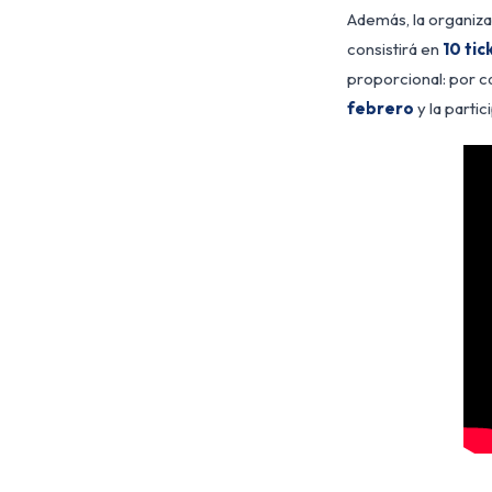
Además, la organiz
consistirá en
10 tic
proporcional: por c
febrero
y la partic