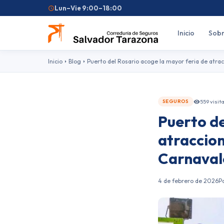
Lun–Vie 9:00–18:00
Inicio
Sobr
Inicio
Blog
Puerto del Rosario acoge la mayor feria de atr
559 visit
SEGUROS
Puerto de
Búsquedas frecuentes:
Seguro de coche
Seguro de hogar
Seguro d
atraccion
Feriantes
Fallas
Carnaval
4 de febrero de 2026
P