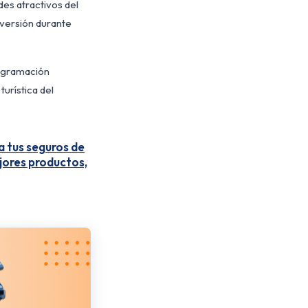
es atractivos del
iversión durante
rogramación
urística del
a tus seguros de
ejores productos,