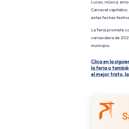
Luces, música, emoc
Carnaval capitalino
estas fechas festiva
La feria promete co
carnavalera de 2026,
municipio.
Clica en la sigu
la feria o tambi
el mejor trato, l