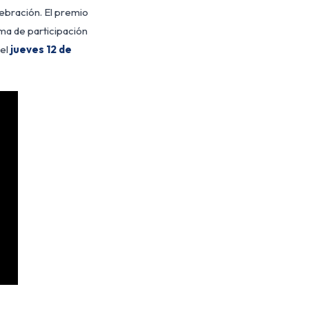
ebración. El premio
ema de participación
 el
jueves 12 de