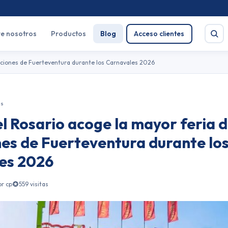
e nosotros
Productos
Blog
Acceso clientes
acciones de Fuerteventura durante los Carnavales 2026
as
Buscar
l Rosario acoge la mayor feria 
e salud
Pirotecnia
es de Fuerteventura durante lo
es 2026
or cp
559 visitas