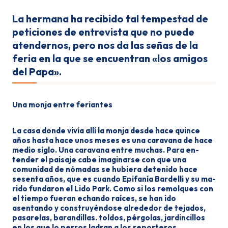
La hermana ha recibido tal tem­pestad de
peticiones de entrevista que no puede
atendernos, pero nos da las señas de la
feria en la que se encuen­tran «los amigos
del Papa».
Una
monja entre feriantes
La casa donde vivía allí la monja des­de hace quince
años hasta hace unos meses es una caravana de hace
me­dio siglo. Una caravana entre muchas. Para en­
tender el paisaje cabe imaginarse con que una
comunidad de nómadas se hubiera detenido hace
sesenta años, que es cuando Epifanía Bardelli y su ma­
rido fundaron el Lido Park. Como si los remolques con
el tiempo fueran echando raí­ces, se han ido
asentando y constru­yéndose alrededor de tejados,
pasarelas, barandillas. toldos, pérgolas, jardin­cillos
en los que lo perros ladran a los reporte­ros ,