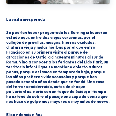
La visita inesperada
Se podrían haber pre­guntado los Burning si hubieran
es­tado aquí, entre dos viejas caravanas, por el
callejón de gravillas, musgos, hierros oxidados,
chatarra vieja y ma­las hierbas por el que entró
Francis­co en su primera visita al parque de
atracciones de Ostia, a cincuenta mi­nutos al sur de
Roma. Vino a conocer a los feriantes del Lido Park, un
terri­torio infantil que se mantiene abier­to a duras
penas, porque estamos en temporada baja, porque
los niños pre­fieren videoconsolas y porque han
pasado sesenta años desde que se fun­dó. Una casa
del terror semiderrui­da, autos de choque
polvorientos. no­ria con un toque de óxido; el tiempo
ha extendido sobre el paisaje una capa de ceniza que
nos hace de golpe muy mayores o muy niños de nuevo.
Elisa y demás niños