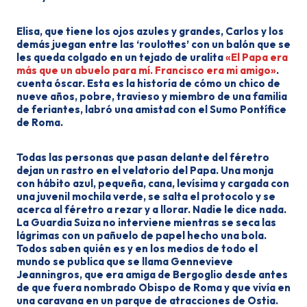
Elisa, que tiene los ojos azules y grandes, Carlos y los
demás juegan entre las ‘roulottes’ con un balón que se
les queda colgado en un tejado de uralita
«El Papa era
más que un abue­lo para mí. Francisco era mi amigo»
.
cuenta óscar. Esta es la historia de cómo un chico de
nueve años, pobre, travieso y miembro de una familia
de feriantes, labró una amistad con el Sumo Pontífice
de Roma.
Todas las personas que pasan delante del féretro
dejan un rastro en el velatorio del Papa. Una monja
con há­bito azul, pequeña, cana, levísima y cargada con
una juvenil mochila ver­de, se salta el protocolo y se
acerca al féretro a rezar y a llorar. Nadie le dice nada.
La Guardia Suiza no interviene mientras se seca las
lágrimas con un pañuelo de papel hecho una bola.
Todos saben quién es y en los medios de todo el
mundo se publica que se llama Gennevieve
Jeanningros, que era amiga de Bergoglio desde antes
de que fuera nombrado Obispo de Roma y que vivía en
una caravana en un parque de atracciones de Ostia.