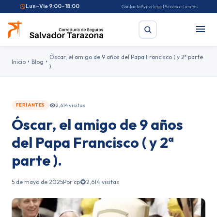
Lun–Vie 9:00–18:00
Contacto
Aviso legal
Acceso clientes
Óscar, el amigo de 9 años del Papa Francisco ( y 2ª parte
Inicio
Blog
).
Buscar
2,614 visitas
FERIANTES
Búsquedas frecuentes:
Seguro de coche
Seguro de hogar
Óscar, el amigo de 9 años
Seguro de salud
Pirotecnia
Feriantes
Fallas
del Papa Francisco ( y 2ª
parte ).
5 de mayo de 2025
Por cp
2,614 visitas