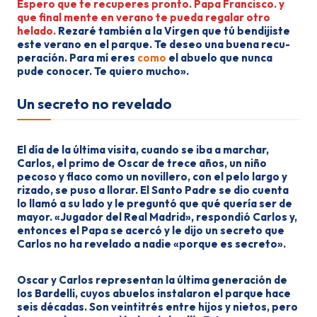
Espero que te recuperes pronto. Papa Francisco. y
que final­ mente en verano te pueda regalar otro
helado.
Rezaré también a la Virgen­ que tú bendijiste
este verano en el parque. Te deseo una buena recu­
peración. Para mí eres
como
el abue­lo que nunca
pude conocer. Te quie­ro mucho».
Un secreto no revelado
El día de la última visita, cuando se iba a marchar,
Carlos, el primo de Os­car de trece años, un niño
pecoso y flaco como un novillero, con el pelo largo y
rizado, se puso a llorar. El San­to Padre se dio cuenta
lo llamó a su lado y le preguntó que qué quería ser de
mayor. «Jugador del Real Madrid», respondió Carlos y,
entonces el Papa se acercó y le dijo un secreto que
Car­los no ha revelado a nadie «porque es secreto».
Oscar y Carlos representan la últi­ma generación de
los Bardelli, cuyos abuelos instalaron el parque hace
seis décadas. Son veintitrés entre hijos y nietos, pero