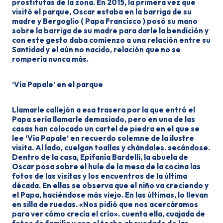
prostitutas de la zona. En 2015, la primera vez que
visitó el parque, Oscar estaba en la barriga de su
madre y Bergoglio ( Papa Francisco ) posó su mano
sobre la barriga de su madre para darle la bendición y
con este gesto daba comienzo a una relación entre su
Santidad y el aún no na­cido, relación que no se
rompería nunca más.
‘Vía Papale’ en el parque
Llamarle callejón a esa trasera por la que entró el
Papa sería llamarle de­masiado, pero en una de las
casas han colocado un cartel de piedra en el que se
lee ‘Vía Papale’ en recuerdo solem­ne de la ilustre
visita. Al lado, cuel­gan toallas y chándales. secándose.
Dentro de la casa, Epifanía Bardelli, la abuela de
Oscar posa sobre el hule de la mesa de la cocina las
fotos de las visitas y los encuentros de la últi­ma
década. En ellas se observa que el niño va cre­ciendo y
el Papa, haciéndose más vie­jo. En las últimas, lo llevan
en silla de ruedas. «Nos pidió que nos acercáramos
para ver cómo crecía el crío». cuenta ella, cuajada de