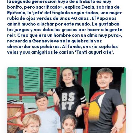
la segunda generación huyó de allí «Esto es muy
bonito, pero sacrificado», explica Dezia, sobrina de
Epifanía, la ‘jefa’ del tinglado se­gún todos, una mujer
rubia de ojos verdes de unos 40 años . El Papa nos
animó mucho a luchar por este mundo. Le gustaban
los juegos y nos daba las gracias por hacer a la gente
reír. Creo que era un hombre con un alma muy pura»,
recuerda a Gennevieve se le quiebra la voz
alrecordar sus palabras. Al fondo, un crío sopla las
velas y sus amiguitos le can­tan ‘Tanti auguri a te’.