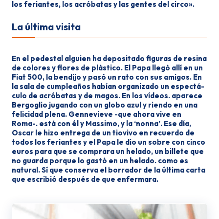
los feriantes, los acróba­tas y las gentes del circo».
La última visita
En el pedestal alguien ha depositado figuras de resina
de colores y flores de plástico. El Papa llegó allí en un
Fiat 500, la bendijo y pasó un rato con sus amigos. En
la sala de cumpleaños habían organizado un espectá­
culo de acróbatas y de magos. En los vídeos. aparece
Bergoglio jugando con un globo azul y riendo en una
felici­dad plena. Gennevieve -que ahora vive en
Roma-. está con él y Massimo, y la ‘nonna’. Ese día,
Oscar le hizo entre­ga de un tiovivo en recuerdo de
todos los feriantes y el Papa le dio un sobre con cinco
euros para que se compra­ra un helado, un billete que
no guar­da porque lo gastó en un helado. como es
natural. Sí que conserva el borra­dor de la última carta
que escribió después de que enfermara.