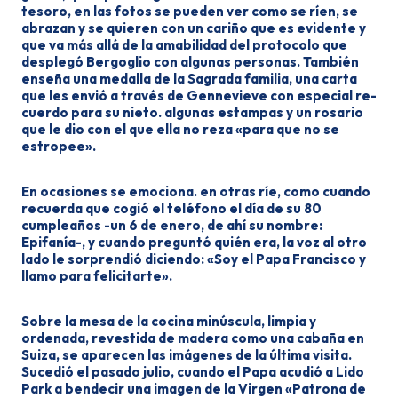
tesoro, en las fotos se pueden ver como se ríen, se
abra­zan y se quieren con un cariño que es evidente y
que va más allá de la ama­bilidad del protocolo que
desplegó Bergoglio con algunas personas. Tam­bién
enseña una medalla de la Sagra­da familia, una carta
que les envió a través de Gennevieve con especial re­
cuerdo para su nieto. algunas estam­pas y un rosario
que le dio con el que ella no reza «para que no se
estropee».
En ocasiones se emociona. en otras ríe, como cuando
recuerda que cogió el teléfono el día de su 80
cumplea­ños -un 6 de enero, de ahí su nom­bre:
Epifanía-, y cuando preguntó quién era, la voz al otro
lado le sor­prendió diciendo: «Soy el Papa Fran­cisco y
llamo para felicitarte».
Sobre la mesa de la cocina minús­cula, limpia y
ordenada, revestida de madera como una cabaña en
Suiza, se aparecen las imágenes de la últi­ma visita.
Sucedió el pasado julio, cuando el Papa acudió a Lido
Park a bendecir una imagen de la Virgen «Patrona de