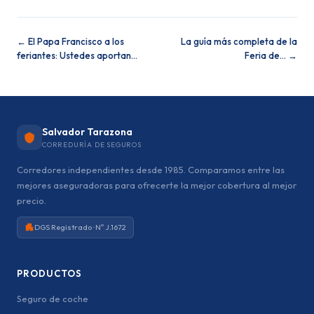
← El Papa Francisco a los
La guía más completa de la
feriantes: Ustedes aportan…
Feria de… →
Salvador Tarazona
CORREDURÍA DE SEGUROS
Corredores independientes desde 1985. Comparamos entre las
mejores aseguradoras para ofrecerte la mejor cobertura al mejor
precio.
DGS Registrado · Nº J.1672
PRODUCTOS
Seguro de coche