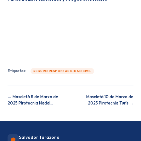
o
Mascletá 6 de Marzo de 2025 Pirotecnia Zaragozana
Mascletá 7 de Marzo de 2025 Pirotecnia Martí
Etiquetas:
SEGURO RESPONSABILIDAD CIVIL
← Mascletá 8 de Marzo de
Mascletá 10 de Marzo de
2025 Pirotecnia Nadal…
2025 Pirotecnia Turís →
Salvador Tarazona