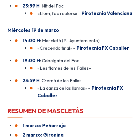
23:59 H
: Nit del Foc
«Llum, foc i colors» –
Pirotecnia Valenciana
Miércoles 19 de marzo
14:00 H
: Mascletà (Pl. Ayuntamiento)
«Crecendo final» –
Pirotecnia FX Caballer
19:00 H
: Cabalgata del Foc
«Les flames de les Falles»
23:59 H
: Cremà de las Fallas
«La danza de las llamas» –
Pirotecnia FX
Caballer
RESUMEN DE MASCLETÁS
1 marzo: Peñarroja
2 marzo: Gironina