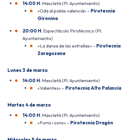
14:00 H
: Mascletà (Pl. Ayuntamiento)
«Oda al poble valencià» –
Pirotecnia
Gironina
20:00 H
: Espectáculo Pirotécnico (Pl.
Ayuntamiento)
«La danza de las estrellas» –
Pirotecnia
Zaragozana
Lunes 3 de marzo
14:00 H
: Mascletà (Pl. Ayuntamiento)
«Valientes» –
Pirotecnia Alto Palancia
Martes 4 de marzo
14:00 H
: Mascletà (Pl. Ayuntamiento)
«Fums i sons» –
Pirotecnia Dragón
Miércoles 5 de marzo