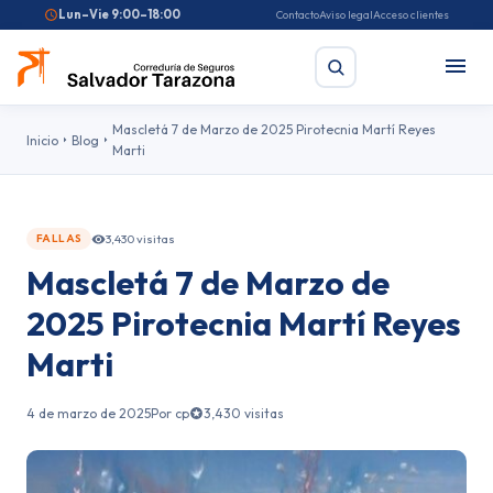
Lun–Vie 9:00–18:00
Contacto
Aviso legal
Acceso clientes
Mascletá 7 de Marzo de 2025 Pirotecnia Martí Reyes
Inicio
Blog
Marti
Buscar
3,430 visitas
FALLAS
Búsquedas frecuentes:
Seguro de coche
Seguro de hogar
Mascletá 7 de Marzo de
Seguro de salud
Pirotecnia
Feriantes
Fallas
2025 Pirotecnia Martí Reyes
Marti
4 de marzo de 2025
Por cp
3,430 visitas