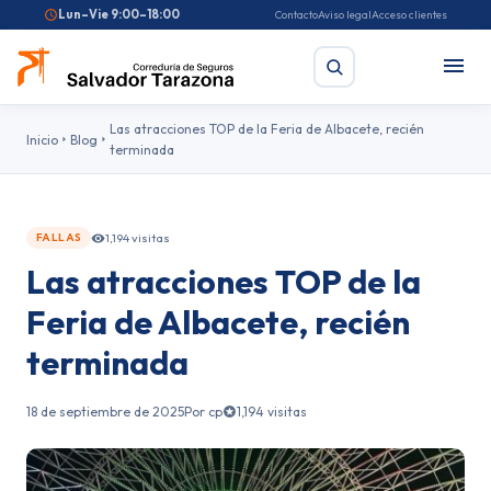
Lun–Vie 9:00–18:00
Contacto
Aviso legal
Acceso clientes
Las atracciones TOP de la Feria de Albacete, recién
Inicio
Blog
terminada
Buscar
1,194 visitas
FALLAS
Búsquedas frecuentes:
Seguro de coche
Seguro de hogar
Las atracciones TOP de la
Seguro de salud
Pirotecnia
Feriantes
Fallas
Feria de Albacete, recién
terminada
18 de septiembre de 2025
Por cp
1,194 visitas