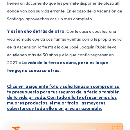
tienen un documento que les permite disponer de plaza allí
donde van con su vida errante. En el caso de la Ascensión de
Santiago, aprovechan casi un mes completo.
Y así un año detrás de otro.
Con la casa a cuestas, una
vida nómada que da casi tantas vueltas como la propia noria
de la Ascensión, la fiesta a la que José Joaquín Rubio lleva
acudiendo más de 30 años y a la que confía regresar en
2027.
«La vida de la feria es dura, pero es la que
tengo; no conozco otra».
Clica en la siguiente foto y solicítanos sin compromiso
tu presupuesto para tus seguros de la feria o también
de tu vida privada. Con todo ello te ofreceremos los
mejores productos, el mejor trato, las mayores
coberturas y todo ello a un precio razonable.