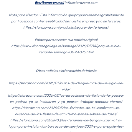
Escribanos un mail
info@starazona.com
Nota para el lector.: Esta información que proporcionamos gratuitamente
por Facebook contiene publicidad de nuestra empresa y no de terceros.
https://starazona.com/producto/seguro-de-feriantes/
Enlace para acceder a la noticia original
https://www.elcorreogallego.es/santiago/2026/05/14/joaquin-rubio-
feriante-santiago-130164076.html
Otras noticias o información de interés
https://starazona.com/2026/03/autos-de-choque-mas-de-un-siglo-de-
vida/
https://starazona.com/2026/03/las-atracciones-de-feria-de-la-pascua-
en-padron-ya-se-instalaron-y-ya-podran-trabajar-manana-viernes/
https://starazona.com/2026/03/los-feriantes-de-tui-confirman-su-
ausencia-de-las-fiestas-de-san-telmo-por-la-subida-de-tasas/
https://starazona.com/2026/03/los-feriantes-de-burgos-urgen-otro-
lugar-para-instalar-las-barracas-de-san-jose-2027-y-para-siguientes-