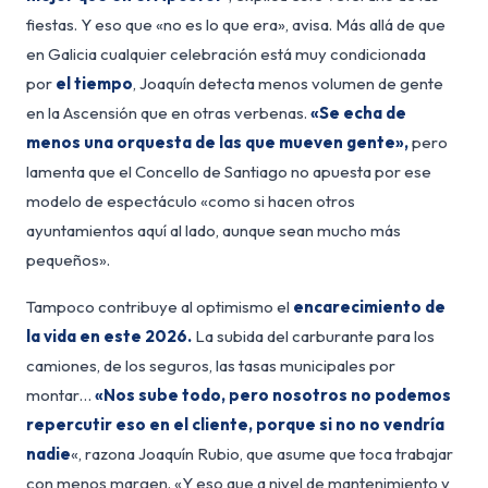
fiestas. Y eso que «no es lo que era», avisa. Más allá de que
en Galicia cualquier celebración está muy condicionada
por
el tiempo
, Joaquín detecta menos volumen de gente
en la Ascensión que en otras verbenas.
«Se echa de
menos una orquesta de las que mueven gente»,
pero
lamenta que el Concello de Santiago no apuesta por ese
modelo de espectáculo «como si hacen otros
ayuntamientos aquí al lado, aunque sean mucho más
pequeños».
Tampoco contribuye al optimismo el
encarecimiento de
la vida en este 2026.
La subida del carburante para los
camiones, de los seguros, las tasas municipales por
montar…
«Nos sube todo, pero nosotros no podemos
repercutir eso en el cliente, porque si no no vendría
nadie
«, razona Joaquín Rubio, que asume que toca trabajar
con menos margen. «Y eso que a nivel de mantenimiento y