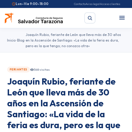
Lun–Vie 9:00–18:00
Contacto
Aviso legal
Acceso clientes
Joaquín Rubio, feriante de León que lleva más de 30 años
Inicio
Blog
en la Ascensión de Santiago: «La vida de la feria es dura,
pero es la que tengo; no conozco otra»
Buscar
Búsquedas frecuentes:
Seguro de coche
Seguro de hogar
368 visitas
FERIANTES
Seguro de salud
Pirotecnia
Feriantes
Fallas
Joaquín Rubio, feriante de
León que lleva más de 30
años en la Ascensión de
Santiago: «La vida de la
feria es dura, pero es la que