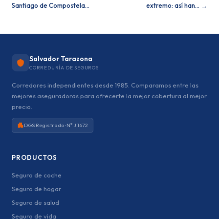
Santiago de Compostela…
extremo: así han… →
Salvador Tarazona
CORREDURÍA DE SEGUROS
Corredores independientes desde 1985. Comparamos entre las
mejores aseguradoras para ofrecerte la mejor cobertura al mejor
precio.
DGS Registrado · Nº J.1672
PRODUCTOS
Seguro de coche
Seguro de hogar
Seguro de salud
Seguro de vida