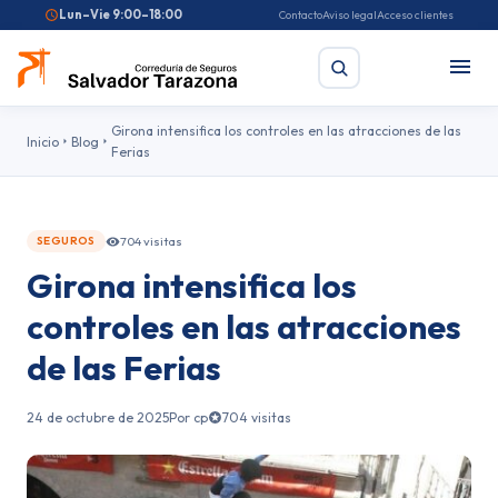
Lun–Vie 9:00–18:00
Contacto
Aviso legal
Acceso clientes
Girona intensifica los controles en las atracciones de las
Inicio
Blog
Ferias
Buscar
704 visitas
SEGUROS
Búsquedas frecuentes:
Seguro de coche
Seguro de hogar
Girona intensifica los
Seguro de salud
Pirotecnia
Feriantes
Fallas
controles en las atracciones
de las Ferias
24 de octubre de 2025
Por cp
704 visitas