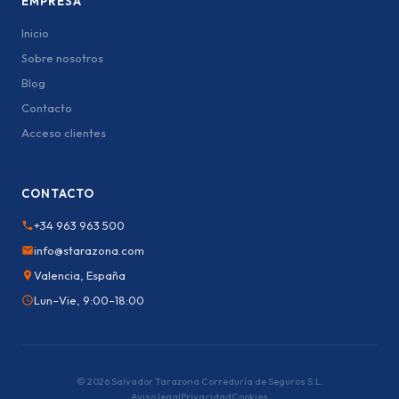
EMPRESA
Inicio
Sobre nosotros
Blog
Contacto
Acceso clientes
CONTACTO
+34 963 963 500
info@starazona.com
Valencia, España
Lun–Vie, 9:00–18:00
© 2026 Salvador Tarazona Correduría de Seguros S.L.
Aviso legal
Privacidad
Cookies