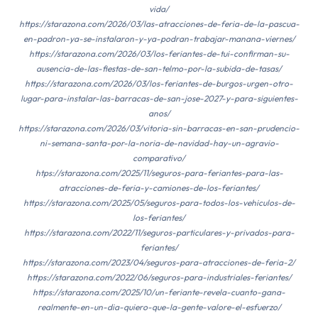
vida/
https://starazona.com/2026/03/las-atracciones-de-feria-de-la-pascua-
en-padron-ya-se-instalaron-y-ya-podran-trabajar-manana-viernes/
https://starazona.com/2026/03/los-feriantes-de-tui-confirman-su-
ausencia-de-las-fiestas-de-san-telmo-por-la-subida-de-tasas/
https://starazona.com/2026/03/los-feriantes-de-burgos-urgen-otro-
lugar-para-instalar-las-barracas-de-san-jose-2027-y-para-siguientes-
anos/
https://starazona.com/2026/03/vitoria-sin-barracas-en-san-prudencio-
ni-semana-santa-por-la-noria-de-navidad-hay-un-agravio-
comparativo/
htps://starazona.com/2025/11/seguros-para-feriantes-para-las-
atracciones-de-feria-y-camiones-de-los-feriantes/
https://starazona.com/2025/05/seguros-para-todos-los-vehiculos-de-
los-feriantes/
https://starazona.com/2022/11/seguros-particulares-y-privados-para-
feriantes/
https://starazona.com/2023/04/seguros-para-atracciones-de-feria-2/
https://starazona.com/2022/06/seguros-para-industriales-feriantes/
https://starazona.com/2025/10/un-feriante-revela-cuanto-gana-
realmente-en-un-dia-quiero-que-la-gente-valore-el-esfuerzo/