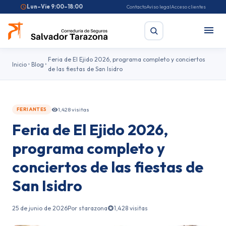
Lun–Vie 9:00–18:00
Contacto
Aviso legal
Acceso clientes
Feria de El Ejido 2026, programa completo y conciertos
Inicio
Blog
de las fiestas de San Isidro
Buscar
1,428 visitas
FERIANTES
Búsquedas frecuentes:
Seguro de coche
Seguro de hogar
Feria de El Ejido 2026,
Seguro de salud
Pirotecnia
Feriantes
Fallas
programa completo y
conciertos de las fiestas de
San Isidro
25 de junio de 2026
Por starazona
1,428 visitas