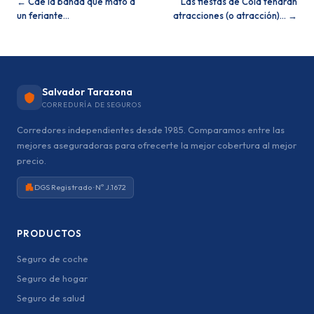
← Cae la banda que mató a
Las fiestas de Coia tendrán
un feriante…
atracciones (o atracción)… →
Salvador Tarazona
CORREDURÍA DE SEGUROS
Corredores independientes desde 1985. Comparamos entre las
mejores aseguradoras para ofrecerte la mejor cobertura al mejor
precio.
DGS Registrado · Nº J.1672
PRODUCTOS
Seguro de coche
Seguro de hogar
Seguro de salud