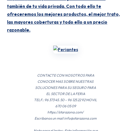
también de tu vida privada. Con todo ello te
ofreceremos los mejores productos, el mejor trato,
las mayores coberturas y todo ello a un precio
razonable.
CONTACTE CON NOSOTROS PARA
CONOCER MAS SOBRE NUESTRAS
SOLUCIONES PARA SU SEGURO PARA
EL SECTOR DE LA FERIA
TELF.: 96 373 45. 50 – 96 125 22 92 MOVIL
670 06 05 09
https://starazona.com/
Escribanos un mail info@starazona.com
Nota para el lector.: Esta información que