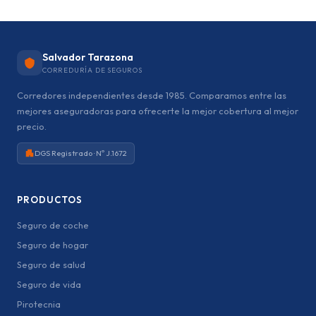
Salvador Tarazona
CORREDURÍA DE SEGUROS
Corredores independientes desde 1985. Comparamos entre las
mejores aseguradoras para ofrecerte la mejor cobertura al mejor
precio.
DGS Registrado · Nº J.1672
PRODUCTOS
Seguro de coche
Seguro de hogar
Seguro de salud
Seguro de vida
Pirotecnia