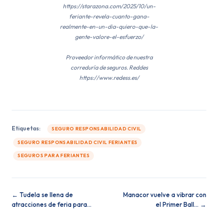
https://starazona.com/2025/10/un-
feriante-revela-cuanto-gana-
realmente-en-un-dia-quiero-que-la-
gente-valore-el-esfuerzo/
Proveedor informático de nuestra
correduría de seguros. Reddes
https://www.redess.es/
Etiquetas:
SEGURO RESPONSABILIDAD CIVIL
SEGURO RESPONSABILIDAD CIVIL FERIANTES
SEGUROS PARA FERIANTES
← Tudela se llena de
Mana­cor vuelve a vibrar con
atracciones de feria para…
el Pri­mer Ball… →