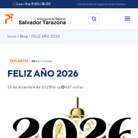
Lun–Vie 9:00–18:00
Contacto
Aviso legal
Acceso clientes
Inicio
Blog
FELIZ AÑO 2026
Buscar
467 visitas
FERIANTES
FELIZ AÑO 2026
Búsquedas frecuentes:
Seguro de coche
Seguro de hogar
Seguro de salud
Pirotecnia
Feriantes
Fallas
26 de diciembre de 2025
Por cp
467 visitas