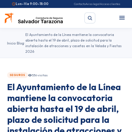
Lun–Vie 9:00–18:00
Contacto
Aviso legal
Acceso clientes
El Ayuntamiento de la Línea mantiene la convocatoria
abierta hasta el 19 de abril, plazo de solicitud para la
Inicio
Blog
instalación de atracciones y casetas en la Velada y Fiestas
Buscar
2026
Búsquedas frecuentes:
Seguro de coche
Seguro de hogar
536 visitas
SEGUROS
Seguro de salud
Pirotecnia
Feriantes
Fallas
El Ayuntamiento de la Línea
mantiene la convocatoria
abierta hasta el 19 de abril,
plazo de solicitud para la
instalación de atracciones y