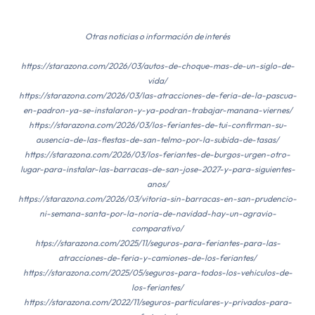
Otras noticias o información de interés
https://starazona.com/2026/03/autos-de-choque-mas-de-un-siglo-de-
vida/
https://starazona.com/2026/03/las-atracciones-de-feria-de-la-pascua-
en-padron-ya-se-instalaron-y-ya-podran-trabajar-manana-viernes/
https://starazona.com/2026/03/los-feriantes-de-tui-confirman-su-
ausencia-de-las-fiestas-de-san-telmo-por-la-subida-de-tasas/
https://starazona.com/2026/03/los-feriantes-de-burgos-urgen-otro-
lugar-para-instalar-las-barracas-de-san-jose-2027-y-para-siguientes-
anos/
https://starazona.com/2026/03/vitoria-sin-barracas-en-san-prudencio-
ni-semana-santa-por-la-noria-de-navidad-hay-un-agravio-
comparativo/
htps://starazona.com/2025/11/seguros-para-feriantes-para-las-
atracciones-de-feria-y-camiones-de-los-feriantes/
https://starazona.com/2025/05/seguros-para-todos-los-vehiculos-de-
los-feriantes/
https://starazona.com/2022/11/seguros-particulares-y-privados-para-