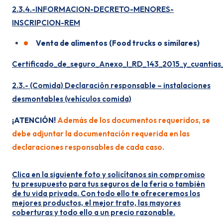
2.3.4.-INFORMACION-DECRETO-MENORES-
INSCRIPCION-REM
Venta de alimentos (Food trucks o similares)
Certificado_de_seguro_Anexo_I_RD_143_2015_y_cuantias_
2.3.- (Comida) Declaración responsable – instalaciones
desmontables (vehículos comida)
¡ATENCIÓN!
Además de los documentos requeridos, se
debe adjuntar la documentación requerida en las
declaraciones responsables de cada caso.
Clica en la siguiente foto y solicítanos sin compromiso
tu presupuesto para tus seguros de la feria o también
de tu vida privada. Con todo ello te ofreceremos los
mejores productos, el mejor trato, las mayores
coberturas y todo ello a un precio razonable.