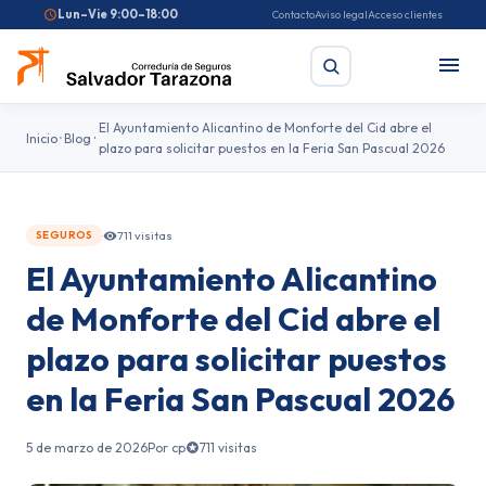
Lun–Vie 9:00–18:00
Contacto
Aviso legal
Acceso clientes
El Ayuntamiento Alicantino de Monforte del Cid abre el
Inicio
Blog
plazo para solicitar puestos en la Feria San Pascual 2026
Buscar
711 visitas
SEGUROS
Búsquedas frecuentes:
Seguro de coche
Seguro de hogar
El Ayuntamiento Alicantino
Seguro de salud
Pirotecnia
Feriantes
Fallas
de Monforte del Cid abre el
plazo para solicitar puestos
en la Feria San Pascual 2026
5 de marzo de 2026
Por cp
711 visitas