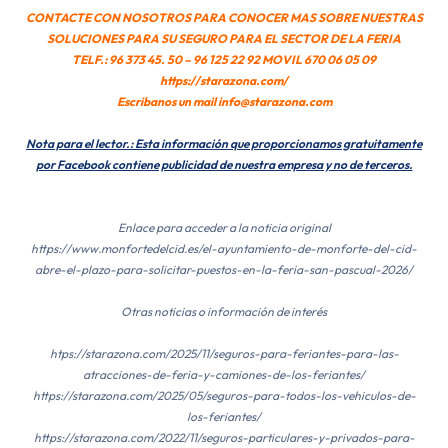
CONTACTE CON NOSOTROS PARA CONOCER MAS SOBRE NUESTRAS
SOLUCIONES PARA SU SEGURO PARA EL SECTOR DE LA FERIA
TELF.: 96 373 45. 50 – 96 125 22 92 MOVIL 670 06 05 09
https://starazona.com/
Escribanos un mail info@starazona.com
Nota para el lector.: Esta información que proporcionamos gratuitamente
por Facebook contiene publicidad de nuestra empresa y no de terceros.
Enlace para acceder a la noticia original
https://www.monfortedelcid.es/el-ayuntamiento-de-monforte-del-cid-
abre-el-plazo-para-solicitar-puestos-en-la-feria-san-pascual-2026/
Otras noticias o información de interés
htps://starazona.com/2025/11/seguros-para-feriantes-para-las-
atracciones-de-feria-y-camiones-de-los-feriantes/
https://starazona.com/2025/05/seguros-para-todos-los-vehiculos-de-
los-feriantes/
https://starazona.com/2022/11/seguros-particulares-y-privados-para-