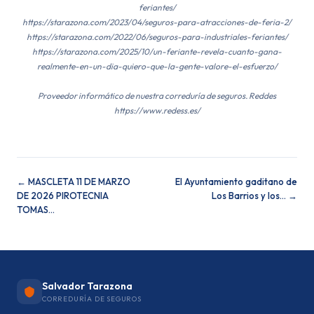
feriantes/
https://starazona.com/2023/04/seguros-para-atracciones-de-feria-2/
https://starazona.com/2022/06/seguros-para-industriales-feriantes/
https://starazona.com/2025/10/un-feriante-revela-cuanto-gana-
realmente-en-un-dia-quiero-que-la-gente-valore-el-esfuerzo/
Proveedor informático de nuestra correduría de seguros. Reddes
https://www.redess.es/
← MASCLETA 11 DE MARZO
El Ayuntamiento gaditano de
DE 2026 PIROTECNIA
Los Barrios y los… →
TOMAS…
Salvador Tarazona
CORREDURÍA DE SEGUROS