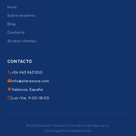
Inicio
Sobre nosotros
Blog
Contacto
Acceso clientes
CONTACTO
+34 963 963 500
info@starazona.com
Valencia, España
Lun–Vie, 9:00–18:00
© 2026 Salvador Tarazona Correduría de Seguros S.L.
Aviso legal
Privacidad
Cookies