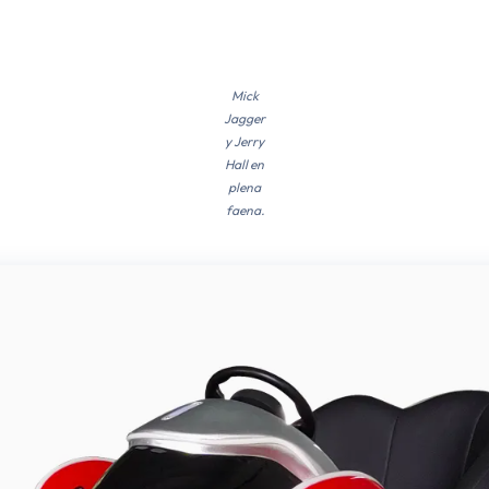
Mick
Jagger
y Jerry
Hall en
plena
faena.