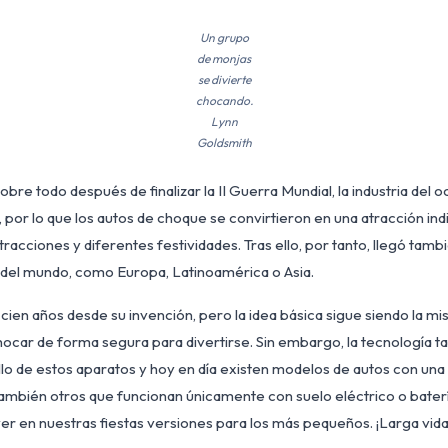
Un grupo
de monjas
se divierte
chocando.
Lynn
Goldsmith
obre todo después de finalizar la II Guerra Mundial, la industria del o
por lo que los autos de choque se convirtieron en una atracción in
tracciones y diferentes festividades. Tras ello, por tanto, llegó tam
s del mundo, como Europa, Latinoamérica o Asia.
ien años desde su invención, pero la idea básica sigue siendo la mi
car de forma segura para divertirse. Sin embargo, la tecnología t
ollo de estos aparatos y hoy en día existen modelos de autos con un
también otros que funcionan únicamente con suelo eléctrico o baterí
 en nuestras fiestas versiones para los más pequeños. ¡Larga vida 