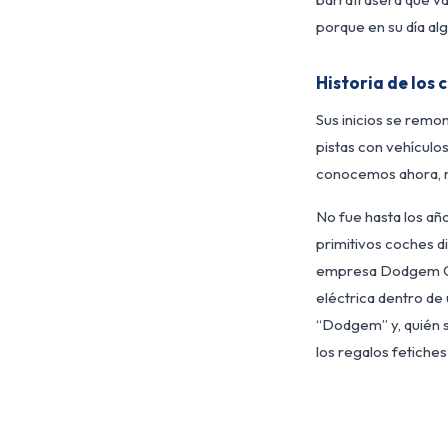
porque en su día alg
Historia de los 
Sus inicios se remo
pistas con vehículos
conocemos ahora, n
No fue hasta los añ
primitivos coches d
empresa Dodgem Com
eléctrica dentro de 
“Dodgem” y, quién sa
los regalos fetiche