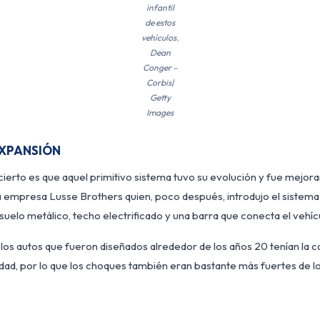
infantil
de estos
vehículos.
Dean
Conger –
Corbis|
Getty
Images
EXPANSIÓN
cierto es que aquel primitivo sistema tuvo su evolución y fue mejor
la empresa Lusse Brothers quien, poco después, introdujo el siste
, suelo metálico, techo electrificado y una barra que conecta el vehíc
los autos que fueron diseñados alrededor de los años 20 tenían la 
dad, por lo que los choques también eran bastante más fuertes de