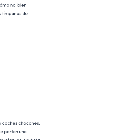
cómo no, bien
os tímpanos de
mo coches chocones.
ue portan una
isten, es, sin duda,