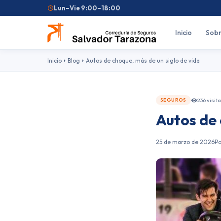
Lun–Vie 9:00–18:00
Inicio
Sobr
Inicio
Blog
Autos de choque, más de un siglo de vida
236 visit
SEGUROS
Autos de 
Búsquedas frecuentes:
Seguro de coche
Seguro de hogar
Seguro d
25 de marzo de 2026
Po
Feriantes
Fallas