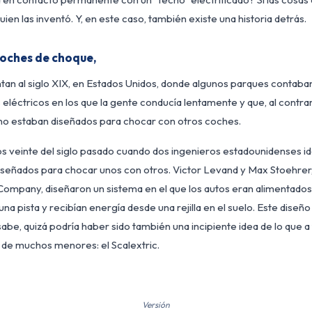
uien las inventó. Y, en este caso, también existe una historia detrás.
coches de choque,
ntan al siglo XIX, en Estados Unidos, donde algunos parques contab
 eléctricos en los que la gente conducía lentamente y que, al contrar
o estaban diseñados para chocar con otros coches.
os veinte del siglo pasado cuando dos ingenieros estadounidenses i
iseñados para chocar unos con otros. Victor Levand y Max Stoehrer,
pany, diseñaron un sistema en el que los autos eran alimentados
una pista y recibían energía desde una rejilla en el suelo. Este dis
be, quizá podría haber sido también una incipiente idea de lo que a
s de muchos menores: el Scalextric.
Versión