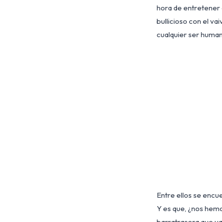
hora de entretener 
bullicioso con el va
cualquier ser huma
Entre ellos se enc
Y es que, ¿nos hemo
barratrasera que va 