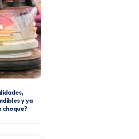
alidades,
dibles y ya
de choque?