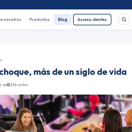
e nosotros
Productos
Blog
Acceso clientes
as
Buscar
choque, más de un siglo de vida
e salud
Pirotecnia
r cp
236 visitas