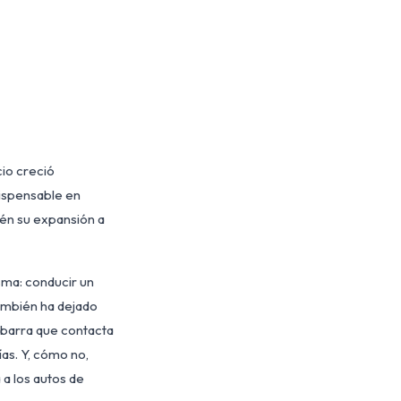
cio creció
dispensable en
bién su expansión a
sma: conducir un
ambién ha dejado
a barra que contacta
as. Y, cómo no,
a los autos de