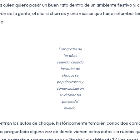
a quien quiera pasar un buen rato dentro de un ambiente festivo y, 
ivén de la gente, el olor a churros y una música que hace retumbar l
no.
Fotografía de
los años
sesenta, cuando
los autos de
choque se
popularizaron y
comercializaron
en diferentes
partes del
mundo.
uentran los autos de choque, históricamente también conocidos co
s preguntado alguna vez de dónde vienen estos autos sin ruedas q
en contacto permanente con un “techo” electrificado? Si las cosas ex