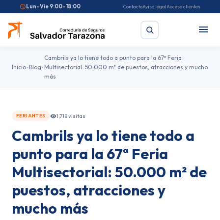
Lun–Vie 9:00–18:00
Contacto
Aviso legal
Acceso clientes
Cambrils ya lo tiene todo a punto para la 67ª Feria
Inicio
Blog
Multisectorial: 50.000 m² de puestos, atracciones y mucho
más
Buscar
Búsquedas frecuentes:
Seguro de coche
Seguro de hogar
1,718 visitas
FERIANTES
Seguro de salud
Pirotecnia
Feriantes
Fallas
Cambrils ya lo tiene todo a
punto para la 67ª Feria
Multisectorial: 50.000 m² de
puestos, atracciones y
mucho más