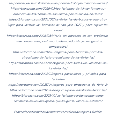
en-padron-ya-se-instalaron-y-ya-podran-trabajar-manana-viernes/
https://starazona.com/2026/03/los-feriantes-de-tui-confirman-su-
ausencia-de-las-fiestas-de-san-telmo-por-la-subida-de-tasas/
https://starazona.com/2026/03/los-feriantes-de-burgos-urgen-otro-
lugar-para-instalar-las-barracas-de-san-jose-2027-y-para-siguientes-
anos/
https://starazona.com/2026/03/vitoria-sin-barracas-en-san-prudencio-
ni-semana-santa-por-la-noria-de-navidad-hay-un-agravio-
comparativo/
htps://starazona.com/2025/11/seguros-para-feriantes-para-las-
atracciones-de-feria-y-camiones-de-los-feriantes/
https://starazona.com/2025/05/seguros-para-todos-los-vehiculos-de-
los-feriantes/
https://starazona.com/2022/11/seguros-particulares-y-privados-para-
feriantes/
https://starazona.com/2023/04/seguros-para-atracciones-de-feria-2/
https://starazona.com/2022/06/seguros-para-industriales-feriantes/
https://starazona.com/2025/10/un-feriante-revela-cuanto-gana-
realmente-en-un-dia-quiero-que-la-gente-valore-el-esfuerzo/
Proveedor informático de nuestra correduría de seguros. Reddes