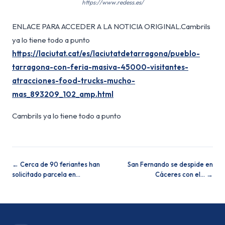
https://www.redess.es/
ENLACE PARA ACCEDER A LA NOTICIA ORIGINAL.Cambrils
ya lo tiene todo a punto
https://laciutat.cat/es/laciutatdetarragona/pueblo-
tarragona-con-feria-masiva-45000-visitantes-
atracciones-food-trucks-mucho-
mas_893209_102_amp.html
Cambrils ya lo tiene todo a punto
← Cerca de 90 feriantes han
San Fernando se despide en
solicitado parcela en…
Cáceres con el… →