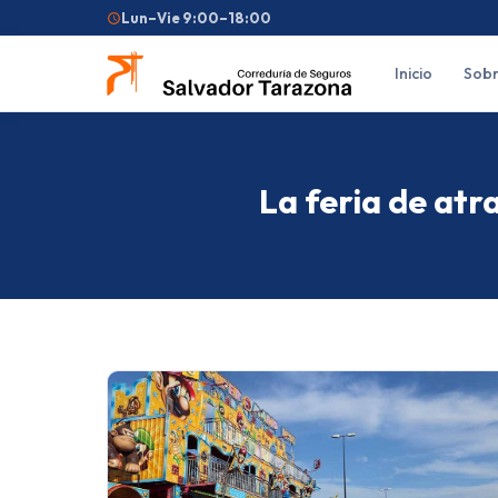
Lun–Vie 9:00–18:00
Inicio
Sobr
La feria de atr
Búsquedas frecuentes:
Seguro de coche
Seguro de hogar
Seguro d
Feriantes
Fallas